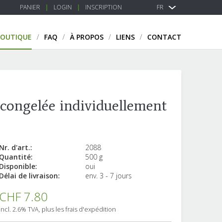
PANIER
LOGIN
INSCRIPTION
FR
BOUTIQUE
FAQ
À PROPOS
LIENS
CONTACT
congelée individuellement
Nr. d'art.:
2088
Quantité:
500 g
Disponible:
oui
Délai de livraison:
env. 3 - 7 jours
CHF 7.80
incl. 2.6% TVA, plus les frais d'expédition