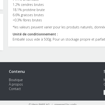
1.2% cendres brutes
18.1% protéine brute
6.6% graisses brutes
<0.3% fibres brutes
*les valeurs peuvent varier pour les produits naturels, données
Unité de conditionnement :
Emballé sous vide à 500g. Pour un stockage propre et parfait
Contenu
Boutique
À propos
Contact
© Mein BARF AG
powered by updo